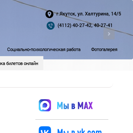
г.Якутск, ул. Халтурина, 14/5
(4112) 40-27-42, 40-27-41
Социально-психологическая работа
Фотогалерея
ка билетов онлайн