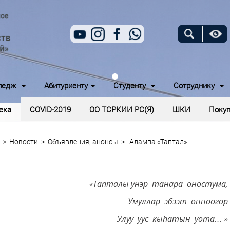
ледж
Абитуриенту
Студенту
Сотруднику
ека
COVID-2019
ОО ТСРКИИ РС(Я)
ШКИ
Покуп
>
Новости
>
Объявления, анонсы
>
Алампа «Таптал»
«Тапталы унэр танара оностума,
Умуллар эбээт онноогор
Улуу уус кы
hатын уота… »