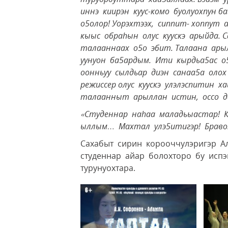
иннэ киирэн куус-комо буолуохпун 
о5олор! Уорэхтээх, сиппит- хоппу
кыыс обра
hын олус куускэ арыйда.
талааннаах о5о эбит. Талаана ары
уунуон ба5ардым. Ити кырдьа5ас о5
оонньуу сылдьар диэн санаа5а олох
режиссер олус куускэ улэлэспитин х
талаанныт арыллан истин, оссо д
«Студеннар на
hаа маладьыастар! 
ыллым… Махтал улэ5итигэр! Браво!
Сахабыт сирин корооччулэригэр А
студеннар айар болохторо бу испэ
турунуохтара.