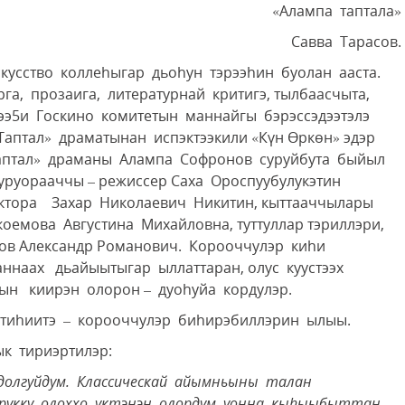
«Алампа таптала»
Савва Тарасов.
скусство коллеhыгар дьоhун тэрээhин буолан ааста.
рга, прозаига, литературнай критигэ, тылбаасчыта,
ээ5и Госкино комитетын маннайгы бэрэссэдээтэлэ
птал» драматынан испэктээкили «Күн Өркөн» эдэр
«Таптал» драманы Алампа Софронов суруйбута быйыл
уруорааччы – режиссер Саха Ороспуубулукэтин
ектора Захар Николаевич Никитин, кыттааччылары
оемова Августина Михайловна, туттуллар тэриллэри,
ров Александр Романович. Корооччулэр киhи
аннаах дьайыытыгар ыллаттаран, олус куустээх
ыын киирэн олорон – дуоhуйа кордулэр.
ситиhиитэ – корооччулэр биhирэбиллэрин ылыы.
к тириэртилэр:
 долгуйдум. Классическай айымньыны талан
рукку олоххо уктэнэн олордум уонна кы
hыыбыттан