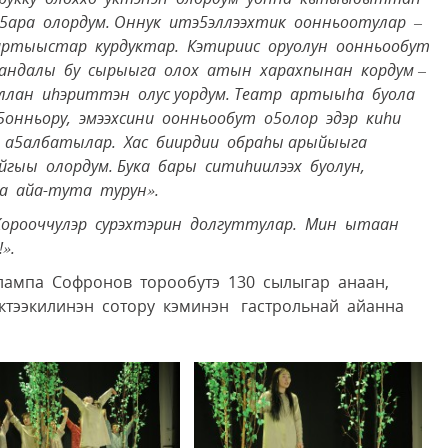
ба5ара олордум. Оннук итэ5эллээхтик оонньоотулар –
т артыыстар курдуктар. Кэтириис оруолун оонньообут
 Сандалы бу сырыыга олох атын харахпынан кордум –
ллан и
hэриттэн олус уордум. Театр артыы
hа буола
онньору, эмээхсини оонньообут о5олор эдэр ки
hи
 а5албатылар. Хас биирдии обра
hы арыйыыга
айгыы олордум. Бука бары сити
hиилээх буолун,
а айа-тута турун».
Корооччулэр сурэхтэрин долгуттулар. Мин ытаан
».
лампа Софронов торообутэ 130 сылыгар анаан,
ктээкилинэн сотору кэминэн гастрольнай айанна