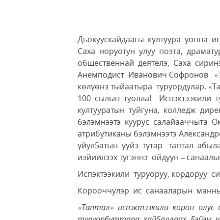
Дьокуускайдаагы култуура уонна и
Саха норуотун улуу поэта, драмату
общественнай деятелэ, Саха сирин
Анемподист Иванович Софронов «Та
көлүөнэ тыйаатыра туруордулар. 
100 сылын туолла! Испэктээкили т
култууратын туйгуна, колледж дир
бэлэмнээтэ куурус салайааччыта Ок
атрибутиканы бэлэмнээтэ Александ
уйул5атын ууйэ тутар таптал абыл
иэйиилээх тугэннэ ойдуун – санаал
Испэктээкили туруоруу, кордоруу 
Корооччулэр ис санааларын манны
«Таптал» испэктээкили корон олус
туруорбуттара хай5аллаах. Бэйэм у