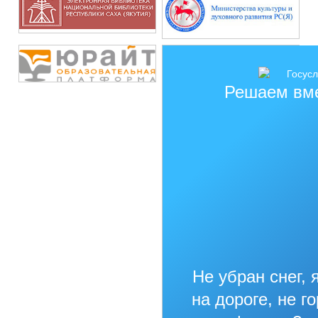
Решаем вм
Не убран снег, 
на дороге, не г