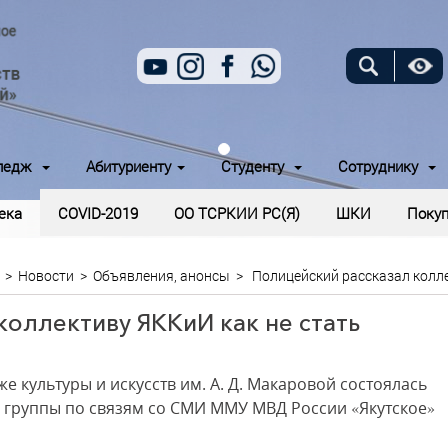
ледж
Абитуриенту
Студенту
Сотруднику
ека
COVID-2019
ОО ТСРКИИ РС(Я)
ШКИ
Покуп
>
Новости
>
Объявления, анонсы
>
Полицейский рассказал колл
коллективу ЯККиИ как не стать
же культуры и искусств им. А. Д. Макаровой состоялась
м группы по связям со СМИ ММУ МВД России «Якутское»