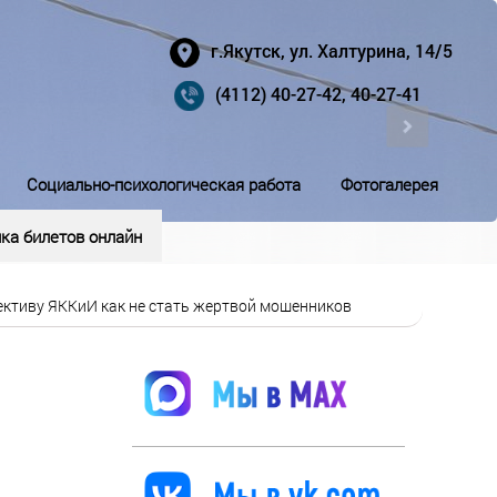
г.Якутск, ул. Халтурина, 14/5
(4112) 40-27-42, 40-27-41
Социально-психологическая работа
Фотогалерея
ка билетов онлайн
ективу ЯККиИ как не стать жертвой мошенников