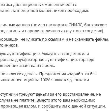
лактика дистанционных мошенничеств с
обы не стать жертвой мошенников необходимо
 личных данных (номер паспорта и СНИЛС, банковские
в, логины и пароли от личных аккаунтов в соцсетях).
ормации, не кликать по ссылкам и не скачивать файлы,
точников.
ную аутентификацию. Аккаунты в соцсетях или
ирована двухфакторная аутентификация, гораздо
ышленник знает ваш пароль.
ения «легких денег». Предложения «заработка без
ьших инвестиций на 100% являются уловками
еступники требуют деньги за его восстановление, не
 случае не платите. Вместо этого вам необходимо
е произошел взлом, и сообщить им о данной ситуации.