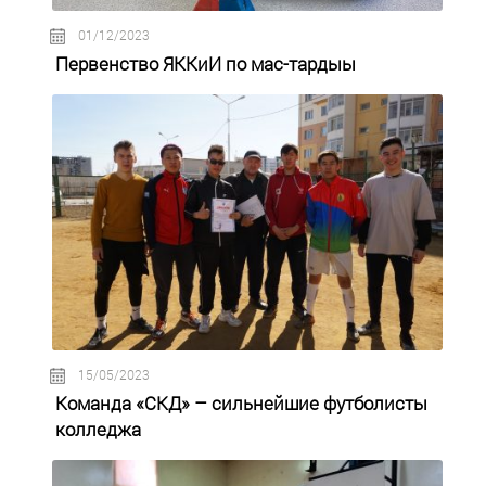
01/12/2023
Первенство ЯККиИ по мас-тардыы
15/05/2023
Команда «СКД» – сильнейшие футболисты
колледжа