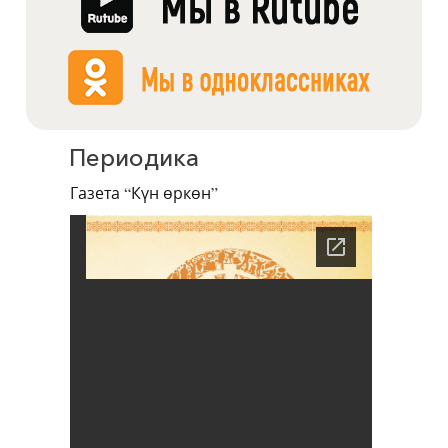
Периодика
Газета “Күн өркөн”